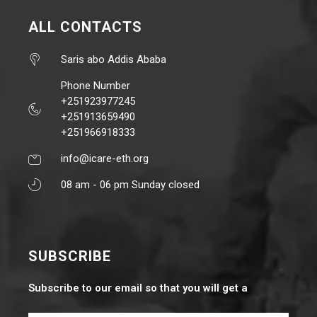
ALL CONTACTS
Saris abo Addis Ababa
Phone Number
+251923977245
+251913659490
+251966918333
info@icare-eth.org
08 am - 06 pm Sunday closed
SUBSCRIBE
Subscribe to our email so that you will get a